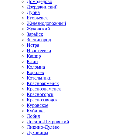
Домодедово
Дзерджинский
Дубна
Егорьевск
Железнодорожный
Жуковский
Зарайск
Звенигород
Истра
Ивантеевка
Кашир
Клин
Коломна
Королев
Котельники
Красноармейск
Краснознаменск
Красногорск
Краснозаводск
Куровское
Кубинка
Лобня
Лосино-Петровский
Ликино-Дулёво
Луховицы