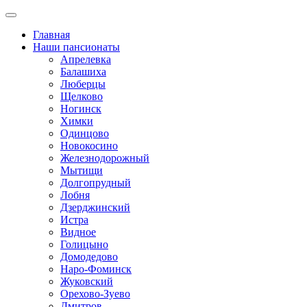
Главная
Наши пансионаты
Апрелевка
Балашиха
Люберцы
Щелково
Ногинск
Химки
Одинцово
Новокосино
Железнодорожный
Мытищи
Долгопрудный
Лобня
Дзерджинский
Истра
Видное
Голицыно
Домодедово
Наро-Фоминск
Жуковский
Орехово-Зуево
Дмитров