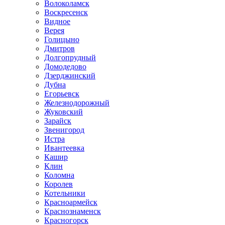
Волоколамск
Воскресенск
Видное
Верея
Голицыно
Дмитров
Долгопрудный
Домодедово
Дзерджинский
Дубна
Егорьевск
Железнодорожный
Жуковский
Зарайск
Звенигород
Истра
Ивантеевка
Кашир
Клин
Коломна
Королев
Котельники
Красноармейск
Краснознаменск
Красногорск