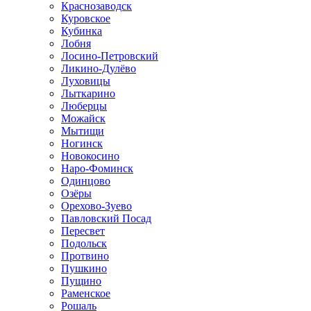
Краснозаводск
Куровское
Кубинка
Лобня
Лосино-Петровский
Ликино-Дулёво
Луховицы
Лыткарино
Люберцы
Можайск
Мытищи
Ногинск
Новокосино
Наро-Фоминск
Одинцово
Озёры
Орехово-Зуево
Павловский Посад
Пересвет
Подольск
Протвино
Пушкино
Пущино
Раменское
Рошаль