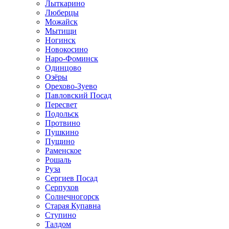
Лыткарино
Люберцы
Можайск
Мытищи
Ногинск
Новокосино
Наро-Фоминск
Одинцово
Озёры
Орехово-Зуево
Павловский Посад
Пересвет
Подольск
Протвино
Пушкино
Пущино
Раменское
Рошаль
Руза
Сергиев Посад
Серпухов
Солнечногорск
Старая Купавна
Ступино
Талдом