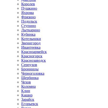
Королев
Пушкино
Яхрома
Фрязино
Подольск
Ступино
Лыткарино
Кубинка
Котельники
Звенигород
Ивантеевка
Красноармейск
Красногорск
Краснозаводск
Серпухов
Бронницы
Черноголовка
Щербинка
Чехов
Коломна
Клин
Кашир
Зарайск
Егорьевск