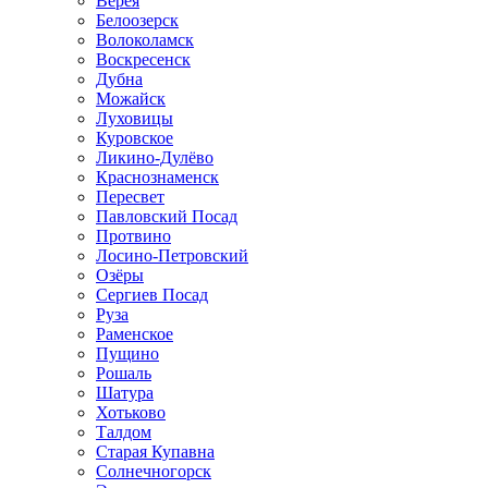
Верея
Белоозерск
Волоколамск
Воскресенск
Дубна
Можайск
Луховицы
Куровское
Ликино-Дулёво
Краснознаменск
Пересвет
Павловский Посад
Протвино
Лосино-Петровский
Озёры
Сергиев Посад
Руза
Раменское
Пущино
Рошаль
Шатура
Хотьково
Талдом
Старая Купавна
Солнечногорск