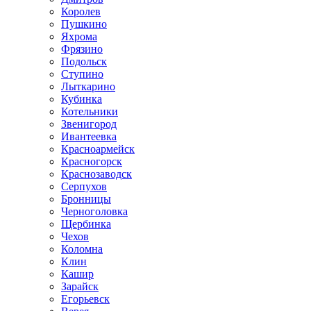
Королев
Пушкино
Яхрома
Фрязино
Подольск
Ступино
Лыткарино
Кубинка
Котельники
Звенигород
Ивантеевка
Красноармейск
Красногорск
Краснозаводск
Серпухов
Бронницы
Черноголовка
Щербинка
Чехов
Коломна
Клин
Кашир
Зарайск
Егорьевск