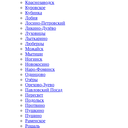
Краснозаводск
Куровское
Кубинка
Лобня
Лосино-Петровский
Ликино-Дулёво
Луховицы
Лыткарино
Люберцы
Можайск
Мытищи
Ногинск
Новокосино
Наро-Фоминск
Одинцово
Озёры
Орехово-Зуево
Павловский Посад
Пересвет
Подольск
Протвино
Пушкино
Пущино
Раменское
Рошаль