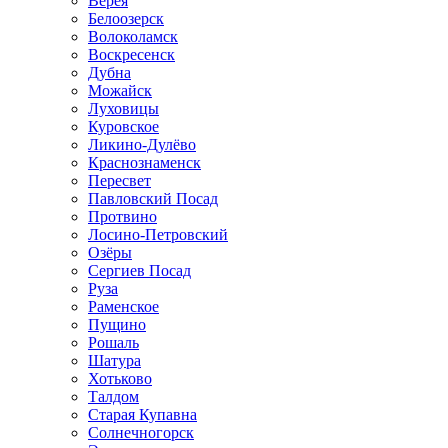
Верея
Белоозерск
Волоколамск
Воскресенск
Дубна
Можайск
Луховицы
Куровское
Ликино-Дулёво
Краснознаменск
Пересвет
Павловский Посад
Протвино
Лосино-Петровский
Озёры
Сергиев Посад
Руза
Раменское
Пущино
Рошаль
Шатура
Хотьково
Талдом
Старая Купавна
Солнечногорск