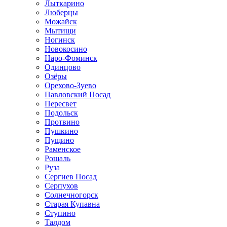
Лыткарино
Люберцы
Можайск
Мытищи
Ногинск
Новокосино
Наро-Фоминск
Одинцово
Озёры
Орехово-Зуево
Павловский Посад
Пересвет
Подольск
Протвино
Пушкино
Пущино
Раменское
Рошаль
Руза
Сергиев Посад
Серпухов
Солнечногорск
Старая Купавна
Ступино
Талдом