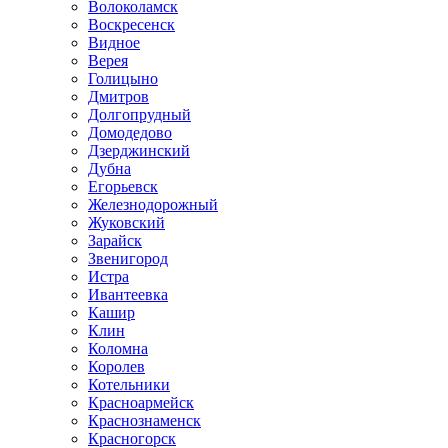
Волоколамск
Воскресенск
Видное
Верея
Голицыно
Дмитров
Долгопрудный
Домодедово
Дзерджинский
Дубна
Егорьевск
Железнодорожный
Жуковский
Зарайск
Звенигород
Истра
Ивантеевка
Кашир
Клин
Коломна
Королев
Котельники
Красноармейск
Краснознаменск
Красногорск