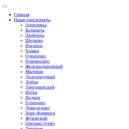
Главная
Наши пансионаты
Апрелевка
Балашиха
Люберцы
Щелково
Ногинск
Химки
Одинцово
Новокосино
Железнодорожный
Мытищи
Долгопрудный
Лобня
Дзерджинский
Истра
Видное
Голицыно
Домодедово
Наро-Фоминск
Жуковский
Орехово-Зуево
Дмитров