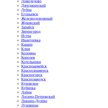
Домодедово
Дзерджинский
Дубна
Егорьевск
Железнодорожный
Жуковский
Зарайск
Звенигород
Истра
Ивантеевка
Кашир
Клин
Коломна
Королев
Котельники
Красноармейск
Краснознаменск
Красногорск
Краснозаводск
Куровское
Кубинка
Лобня
Лосино-Петровский
Ликино-Дулёво
Луховицы