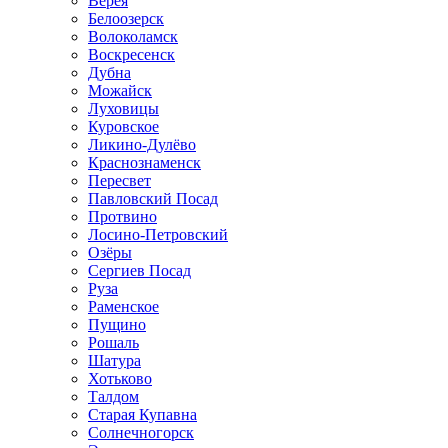
Верея
Белоозерск
Волоколамск
Воскресенск
Дубна
Можайск
Луховицы
Куровское
Ликино-Дулёво
Краснознаменск
Пересвет
Павловский Посад
Протвино
Лосино-Петровский
Озёры
Сергиев Посад
Руза
Раменское
Пущино
Рошаль
Шатура
Хотьково
Талдом
Старая Купавна
Солнечногорск