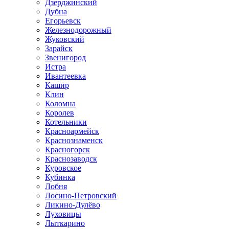
Дзерджинский
Дубна
Егорьевск
Железнодорожный
Жуковский
Зарайск
Звенигород
Истра
Ивантеевка
Кашир
Клин
Коломна
Королев
Котельники
Красноармейск
Краснознаменск
Красногорск
Краснозаводск
Куровское
Кубинка
Лобня
Лосино-Петровский
Ликино-Дулёво
Луховицы
Лыткарино