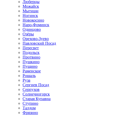
Люберцы
Можайск
Мытищи
Ногинск
Новокосино
Наро-Фоминск
Одинцово
Озёры
Орехово-Зуево
Павловский Посад
Пересвет
Подольск
Протвино
Пушкино
Пущино
Раменское
Рошаль
Руза
Сергиев Посад
Серпухов
Солнечногорск
Старая Купавна
Ступино
Талдом
Фрязино