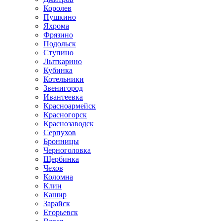
Королев
Пушкино
Яхрома
Фрязино
Подольск
Ступино
Лыткарино
Кубинка
Котельники
Звенигород
Ивантеевка
Красноармейск
Красногорск
Краснозаводск
Серпухов
Бронницы
Черноголовка
Щербинка
Чехов
Коломна
Клин
Кашир
Зарайск
Егорьевск