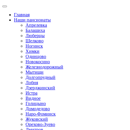
Главная
Наши пансионаты
Апрелевка
Балашиха
Люберцы
Щелково
Ногинск
Химки
Одинцово
Новокосино
Железнодорожный
Мытищи
Долгопрудный
Лобня
Дзерджинский
Истра
Видное
Голицыно
Домодедово
Наро-Фоминск
Жуковский
Орехово-Зуево
Дмитров