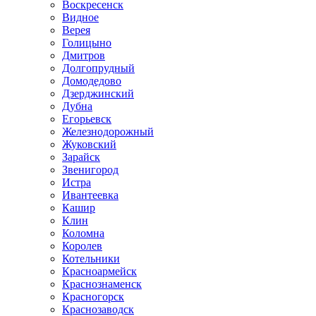
Воскресенск
Видное
Верея
Голицыно
Дмитров
Долгопрудный
Домодедово
Дзерджинский
Дубна
Егорьевск
Железнодорожный
Жуковский
Зарайск
Звенигород
Истра
Ивантеевка
Кашир
Клин
Коломна
Королев
Котельники
Красноармейск
Краснознаменск
Красногорск
Краснозаводск