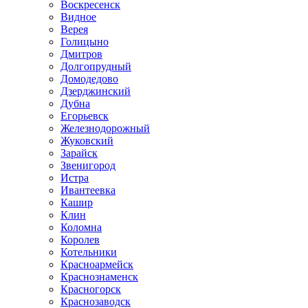
Воскресенск
Видное
Верея
Голицыно
Дмитров
Долгопрудный
Домодедово
Дзерджинский
Дубна
Егорьевск
Железнодорожный
Жуковский
Зарайск
Звенигород
Истра
Ивантеевка
Кашир
Клин
Коломна
Королев
Котельники
Красноармейск
Краснознаменск
Красногорск
Краснозаводск