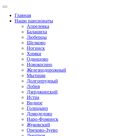
Главная
Наши пансионаты
Апрелевка
Балашиха
Люберцы
Щелково
Ногинск
Химки
Одинцово
Новокосино
Железнодорожный
Мытищи
Долгопрудный
Лобня
Дзерджинский
Истра
Видное
Голицыно
Домодедово
Наро-Фоминск
Жуковский
Орехово-Зуево
Дмитров