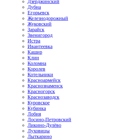
Дзерджинский
Дубна
Егорьевск
Железнодорожный
Жуковский
Зарайск
Звенигород
Истра
Ивантеевка
Кашир
Клин
Коломна
Королев
Котельники
Красноармейск
Краснознаменск
Красногорск
Краснозаводск
Куровское
Кубинка
Лобня
Лосино-Петровский
Ликино-Дулёво
Луховицы
Лыткарино