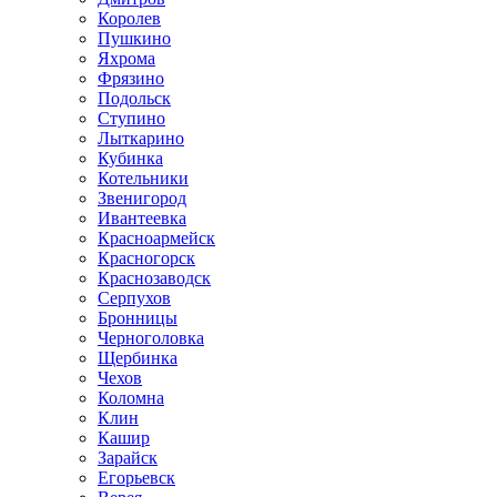
Королев
Пушкино
Яхрома
Фрязино
Подольск
Ступино
Лыткарино
Кубинка
Котельники
Звенигород
Ивантеевка
Красноармейск
Красногорск
Краснозаводск
Серпухов
Бронницы
Черноголовка
Щербинка
Чехов
Коломна
Клин
Кашир
Зарайск
Егорьевск