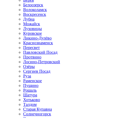
Верея
Белоозерск
Волоколамск
Воскресенск
Дубна
Можайск
Луховицы
Куровское
Ликино-Дулёво
Краснознаменск
Пересвет
Павловский Посад
Протвино
Лосино-Петровский
Озёры
Сергиев Посад
Руза
Раменское
Пущино
Рошаль
Шатура
Хотьково
Талдом
Старая Купавна
Солнечногорск