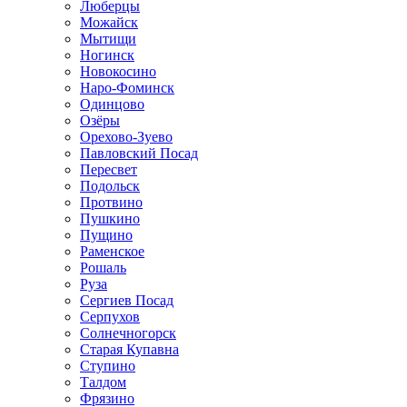
Люберцы
Можайск
Мытищи
Ногинск
Новокосино
Наро-Фоминск
Одинцово
Озёры
Орехово-Зуево
Павловский Посад
Пересвет
Подольск
Протвино
Пушкино
Пущино
Раменское
Рошаль
Руза
Сергиев Посад
Серпухов
Солнечногорск
Старая Купавна
Ступино
Талдом
Фрязино