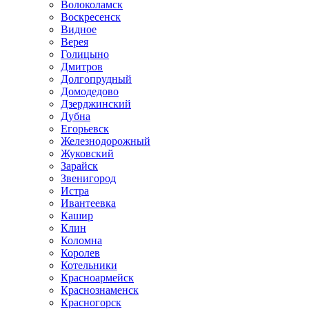
Волоколамск
Воскресенск
Видное
Верея
Голицыно
Дмитров
Долгопрудный
Домодедово
Дзерджинский
Дубна
Егорьевск
Железнодорожный
Жуковский
Зарайск
Звенигород
Истра
Ивантеевка
Кашир
Клин
Коломна
Королев
Котельники
Красноармейск
Краснознаменск
Красногорск