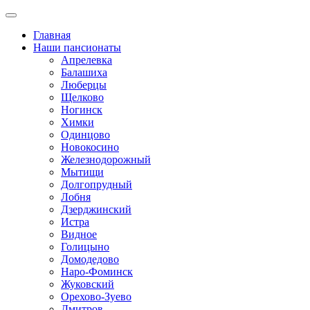
Главная
Наши пансионаты
Апрелевка
Балашиха
Люберцы
Щелково
Ногинск
Химки
Одинцово
Новокосино
Железнодорожный
Мытищи
Долгопрудный
Лобня
Дзерджинский
Истра
Видное
Голицыно
Домодедово
Наро-Фоминск
Жуковский
Орехово-Зуево
Дмитров