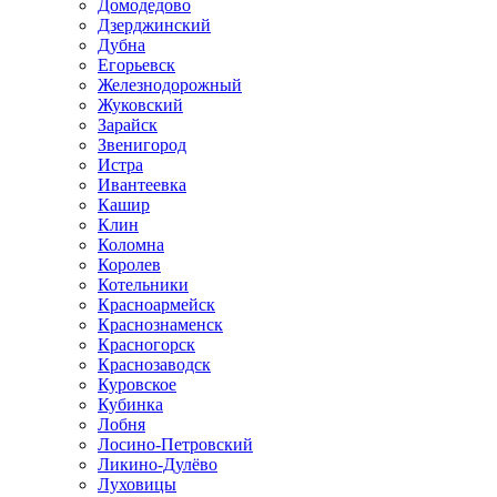
Домодедово
Дзерджинский
Дубна
Егорьевск
Железнодорожный
Жуковский
Зарайск
Звенигород
Истра
Ивантеевка
Кашир
Клин
Коломна
Королев
Котельники
Красноармейск
Краснознаменск
Красногорск
Краснозаводск
Куровское
Кубинка
Лобня
Лосино-Петровский
Ликино-Дулёво
Луховицы