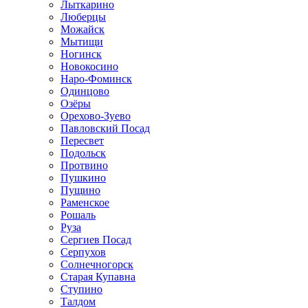
Лыткарино
Люберцы
Можайск
Мытищи
Ногинск
Новокосино
Наро-Фоминск
Одинцово
Озёры
Орехово-Зуево
Павловский Посад
Пересвет
Подольск
Протвино
Пушкино
Пущино
Раменское
Рошаль
Руза
Сергиев Посад
Серпухов
Солнечногорск
Старая Купавна
Ступино
Талдом