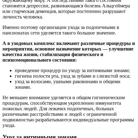
окружающему миру. А последствиями такого состояния
становятся депрессии, развивающаяся болезнь Альцгеймера
или старческая деменция, которые постепенно разрушают
личность человека.
Именно поэтому организации ухода за подопечными в
пансионатах сети уделяется такого большое значение.
А в уходовых комплекс включают различные процедуры и
мероприятия, основное назначение которых — улучшение
качества жизни, стабилизация физического и
психоэмоционального состояния:
проведение процедур по уходу за интимными зонами;
гигиена полости рта, уход за зубами и слизистой носа;
уход за волосами, ушными раковинами и общими
зонами.
Не меньшее внимание уделяется и общим гигиеническим
процедурам, способствующим укреплению иммунитета
пожилых людей. Для лежачих подопечных, больных
различными расстройствами и людей с ограниченной
подвижностью разрабатываются индивидуальные программы
ухода.
Уход за интимными зонами