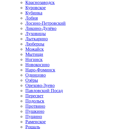
Краснозаводск
Куровское
Кубинка
Лобня
Лосино-Петровский
Ликино-Дулёво
Луховицы
Лыткарино
Люберцы
Можайск
Мытищи
Ногинск
Новокосино
Наро-Фоминск
Одинцово
Озёры
Орехово-Зуево
Павловский Посад
Пересвет
Подольск
Протвино
Пушкино
Пущино
Раменское
Рошаль