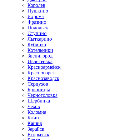
Королев
Пушкино
Яхрома
Фрязино
Подольск
Ступино
Лыткарино
Кубинка
Котельники
Звенигород
Ивантеевка
Красноармейск
Красногорск
Краснозаводск
Серпухов
Бронницы
Черноголовка
Щербинка
Чехов
Коломна
Клин
Кашир
Зарайск
Егорьевск