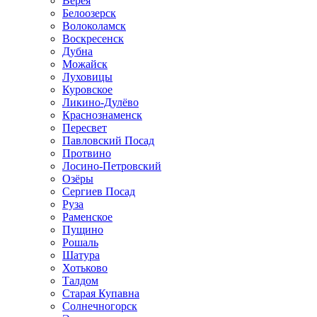
Верея
Белоозерск
Волоколамск
Воскресенск
Дубна
Можайск
Луховицы
Куровское
Ликино-Дулёво
Краснознаменск
Пересвет
Павловский Посад
Протвино
Лосино-Петровский
Озёры
Сергиев Посад
Руза
Раменское
Пущино
Рошаль
Шатура
Хотьково
Талдом
Старая Купавна
Солнечногорск