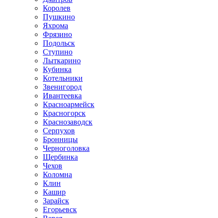
Королев
Пушкино
Яхрома
Фрязино
Подольск
Ступино
Лыткарино
Кубинка
Котельники
Звенигород
Ивантеевка
Красноармейск
Красногорск
Краснозаводск
Серпухов
Бронницы
Черноголовка
Щербинка
Чехов
Коломна
Клин
Кашир
Зарайск
Егорьевск