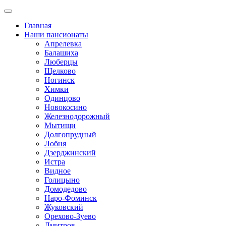
Главная
Наши пансионаты
Апрелевка
Балашиха
Люберцы
Щелково
Ногинск
Химки
Одинцово
Новокосино
Железнодорожный
Мытищи
Долгопрудный
Лобня
Дзерджинский
Истра
Видное
Голицыно
Домодедово
Наро-Фоминск
Жуковский
Орехово-Зуево
Дмитров