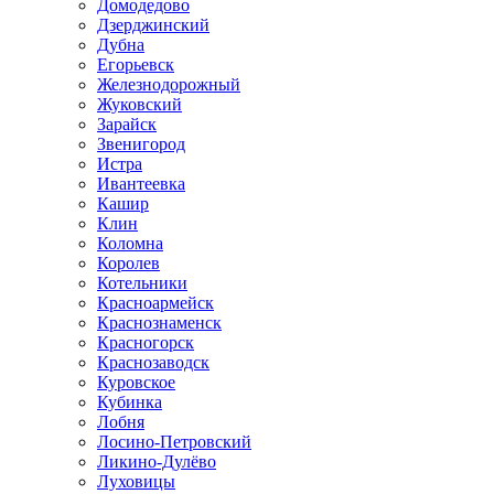
Домодедово
Дзерджинский
Дубна
Егорьевск
Железнодорожный
Жуковский
Зарайск
Звенигород
Истра
Ивантеевка
Кашир
Клин
Коломна
Королев
Котельники
Красноармейск
Краснознаменск
Красногорск
Краснозаводск
Куровское
Кубинка
Лобня
Лосино-Петровский
Ликино-Дулёво
Луховицы