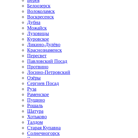
Верея
Белоозерск
Волоколамск
Воскресенск
Дубна
Можайск
Луховицы
Куровское
Ликино-Дулёво
Краснознаменск
Пересвет
Павловский Посад
Протвино
Лосино-Петровский
Озёры
Сергиев Посад
Руза
Раменское
Пущино
Рошаль
Шатура
Хотьково
Талдом
Старая Купавна
Солнечногорск